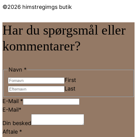
©2026 himstregimgs butik
Har du spørgsmål eller
kommentarer?
Navn
*
First
Last
E-Mail
*
E-Mail*
Din besked
Aftale
*