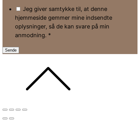
Jeg giver samtykke til, at denne
hjemmeside gemmer mine indsendte
oplysninger, så de kan svare på min
anmodning.
*
Sende