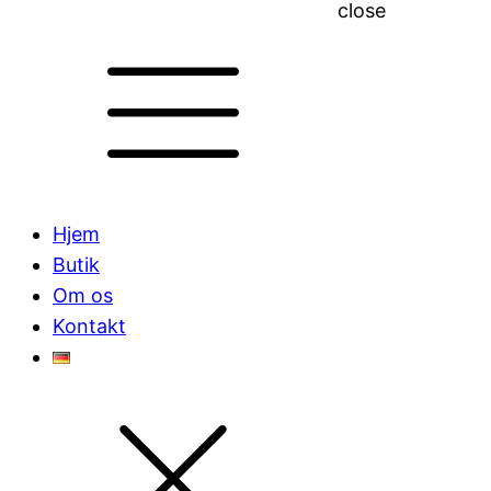
close
Hjem
Butik
Om os
Kontakt