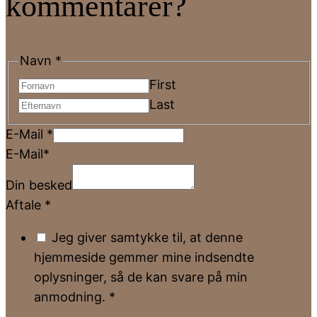
kommentarer?
Navn
*
First
Last
E-Mail
*
E-Mail*
Din besked
Aftale
*
Jeg giver samtykke til, at denne
hjemmeside gemmer mine indsendte
oplysninger, så de kan svare på min
anmodning.
*