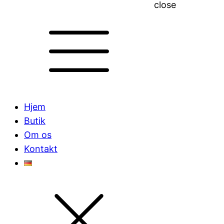
close
Hjem
Butik
Om os
Kontakt