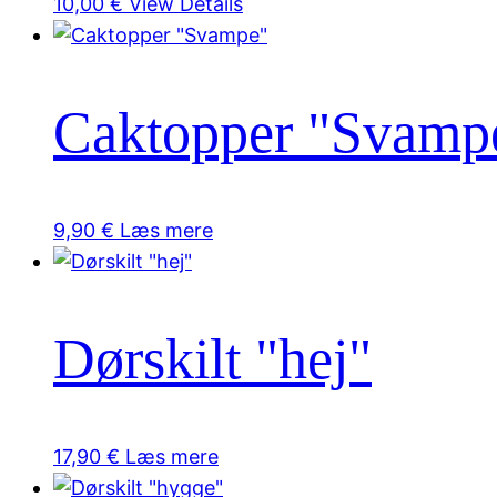
10,00
€
View Details
Caktopper "Svamp
9,90
€
Læs mere
Dørskilt "hej"
17,90
€
Læs mere