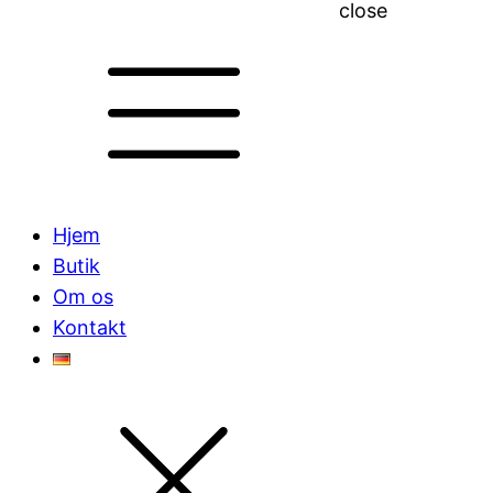
close
Hjem
Butik
Om os
Kontakt