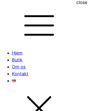
close
Hjem
Butik
Om os
Kontakt