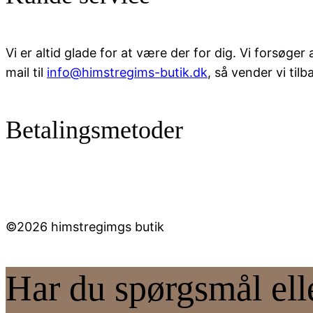
Vi er altid glade for at være der for dig. Vi forsøg
mail til
info@himstregims-butik.dk
, så vender vi tilba
Betalingsmetoder
©2026 himstregimgs butik
Har du spørgsmål el