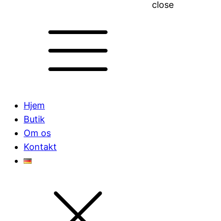
close
Hjem
Butik
Om os
Kontakt