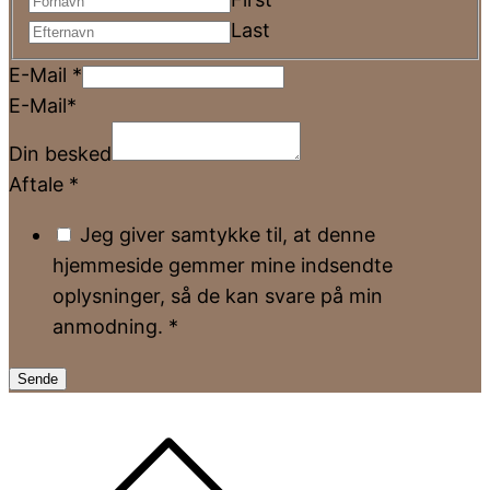
Last
E-Mail
*
E-Mail*
Din besked
Aftale
*
Jeg giver samtykke til, at denne
hjemmeside gemmer mine indsendte
oplysninger, så de kan svare på min
anmodning.
*
Sende