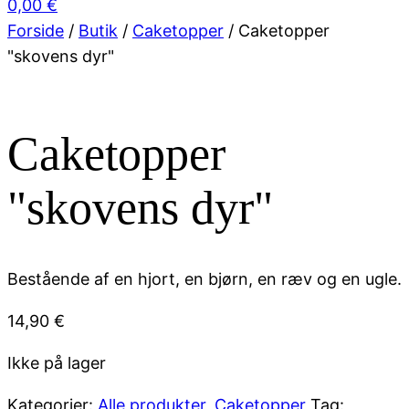
0,00
€
Forside
/
Butik
/
Caketopper
/ Caketopper
"skovens dyr"
Caketopper
"skovens dyr"
Bestående af en hjort, en bjørn, en ræv og en ugle.
14,90
€
Ikke på lager
Kategorier:
Alle produkter
,
Caketopper
Tag: