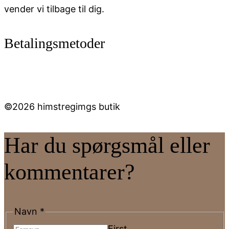
vender vi tilbage til dig.
Betalingsmetoder
©2026 himstregimgs butik
Har du spørgsmål eller
kommentarer?
Navn
*
First