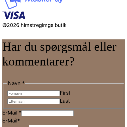
©2026 himstregimgs butik
Har du spørgsmål eller
kommentarer?
Navn
*
First
Last
E-Mail
*
E-Mail*