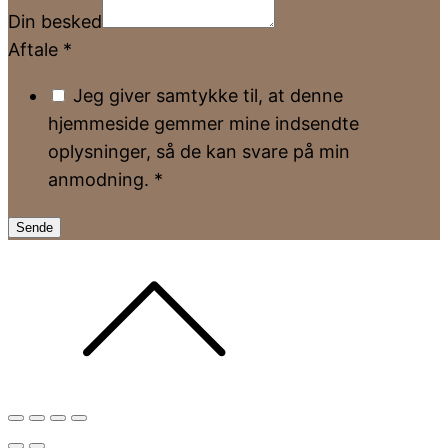
Din besked
Aftale
*
Jeg giver samtykke til, at denne
hjemmeside gemmer mine indsendte
oplysninger, så de kan svare på min
anmodning.
*
Sende