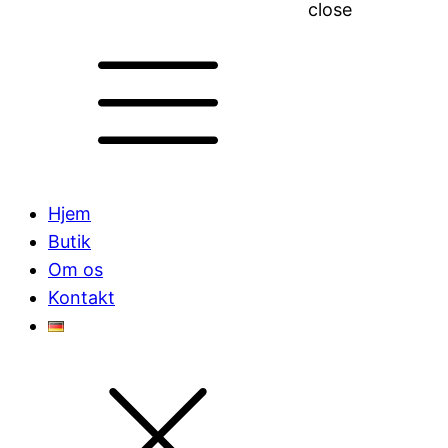
close
Hjem
Butik
Om os
Kontakt